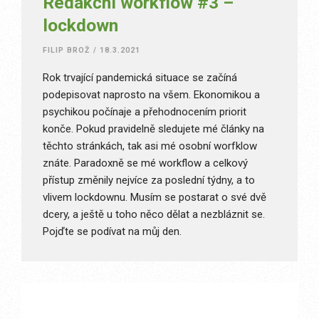
Redakční workflow #3 –
lockdown
FILIP BROŽ
/
18.3.2021
Rok trvající pandemická situace se začíná
podepisovat naprosto na všem. Ekonomikou a
psychikou počínaje a přehodnocením priorit
konče. Pokud pravidelně sledujete mé články na
těchto stránkách, tak asi mé osobní worfklow
znáte. Paradoxně se mé workflow a celkový
přístup změnily nejvíce za poslední týdny, a to
vlivem lockdownu. Musím se postarat o své dvě
dcery, a ještě u toho něco dělat a nezbláznit se.
Pojďte se podívat na můj den.