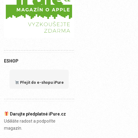
ESHOP
Přejít do e-shopu iPure
Darujte předplatné iPure.cz
Uděláte radost a podpoříte
magazín.