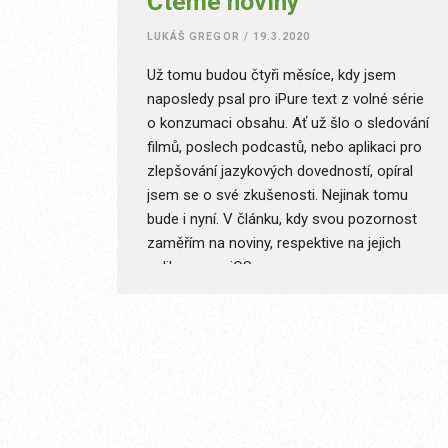
Čteme noviny
LUKÁŠ GREGOR
/
19.3.2020
Už tomu budou čtyři měsíce, kdy jsem
naposledy psal pro iPure text z volné série
o konzumaci obsahu. Ať už šlo o sledování
filmů, poslech podcastů, nebo aplikaci pro
zlepšování jazykových dovedností, opíral
jsem se o své zkušenosti. Nejinak tomu
bude i nyní. V článku, kdy svou pozornost
zaměřím na noviny, respektive na jejich
aplikace pro iOS.