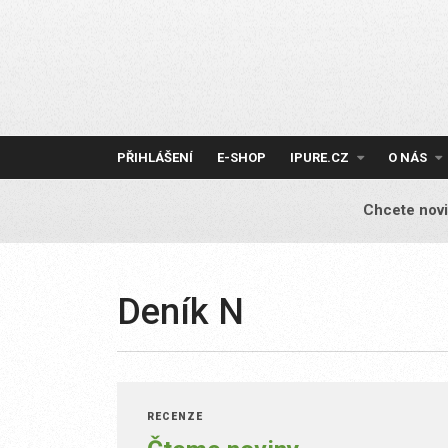
Skip
to
content
PŘIHLÁŠENÍ
E-SHOP
IPURE.CZ
O NÁS
Chcete novi
Deník N
RECENZE