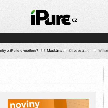
IPURE.CZ
Prémiový Apple e-
magazín, který vychází
každý týden. Žádné
reklamy, žádné
spekulace, jen čistý
obsah pro všechny
nky z iPure e-mailem?
Moštárna
Slevové akce
Webin
Apple fandy. Recenze,
komentáře a praktické
návody, jak začlenit
Apple zařízení do
každodenního života.