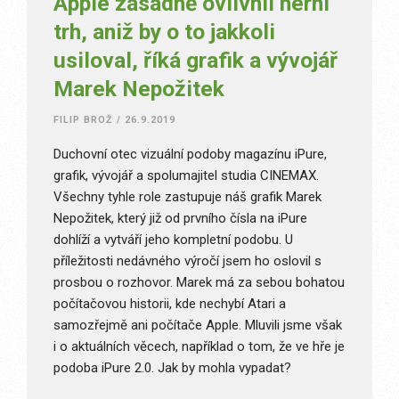
Apple zásadně ovlivnil herní
trh, aniž by o to jakkoli
usiloval, říká grafik a vývojář
Marek Nepožitek
FILIP BROŽ
/
26.9.2019
Duchovní otec vizuální podoby magazínu iPure,
grafik, vývojář a spolumajitel studia CINEMAX.
Všechny tyhle role zastupuje náš grafik Marek
Nepožitek, který již od prvního čísla na iPure
dohlíží a vytváří jeho kompletní podobu. U
příležitosti nedávného výročí jsem ho oslovil s
prosbou o rozhovor. Marek má za sebou bohatou
počítačovou historii, kde nechybí Atari a
samozřejmě ani počítače Apple. Mluvili jsme však
i o aktuálních věcech, například o tom, že ve hře je
podoba iPure 2.0. Jak by mohla vypadat?