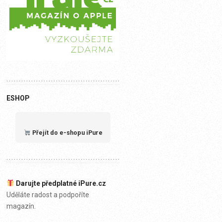
ESHOP
Přejít do e-shopu iPure
Darujte předplatné iPure.cz
Uděláte radost a podpoříte
magazín.