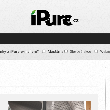
IPURE.CZ
Prémiový Apple e-
magazín, který vychází
každý týden. Žádné
reklamy, žádné
spekulace, jen čistý
obsah pro všechny
nky z iPure e-mailem?
Moštárna
Slevové akce
Webin
Apple fandy. Recenze,
komentáře a praktické
návody, jak začlenit
Apple zařízení do
každodenního života.