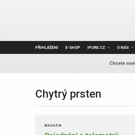
Skip
to
content
PŘIHLÁŠENÍ
E-SHOP
IPURE.CZ
O NÁS
Chcete novi
Chytrý prsten
MAGAZÍN