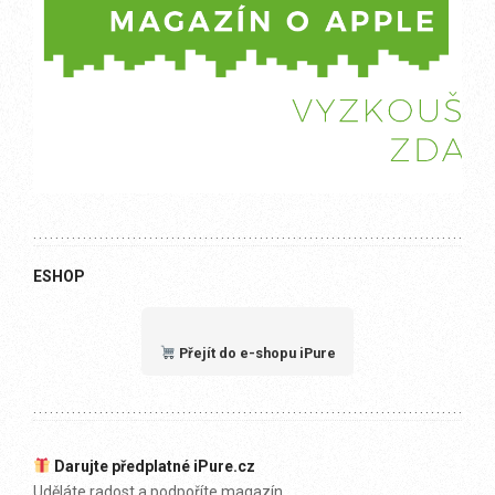
ESHOP
Přejít do e-shopu iPure
Darujte předplatné iPure.cz
Uděláte radost a podpoříte magazín.