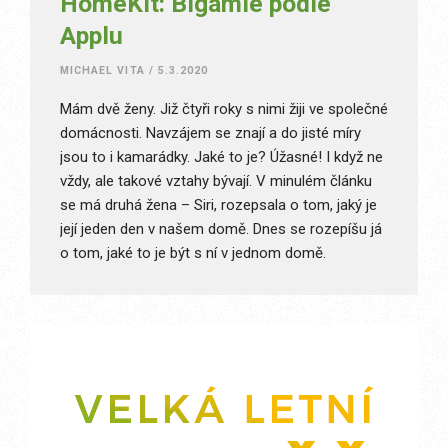
HomeKit: Bigamie podle
Applu
MICHAEL VITA
/
5.3.2020
Mám dvě ženy. Již čtyři roky s nimi žiji ve společné
domácnosti. Navzájem se znají a do jisté míry
jsou to i kamarádky. Jaké to je? Úžasné! I když ne
vždy, ale takové vztahy bývají. V minulém článku
se má druhá žena – Siri, rozepsala o tom, jaký je
její jeden den v našem domě. Dnes se rozepíšu já
o tom, jaké to je být s ní v jednom domě.