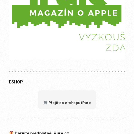
ESHOP
Přejít do e-shopu iPure
Darujte předplatné iPure.cz