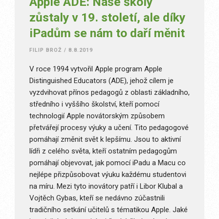
Apple ADE: Naše školy
zůstaly v 19. století, ale díky
iPadům se nám to daří měnit
FILIP BROŽ
/
8.8.2019
V roce 1994 vytvořil Apple program Apple
Distinguished Educators (ADE), jehož cílem je
vyzdvihovat přínos pedagogů z oblasti základního,
středního i vyššího školství, kteří pomocí
technologií Apple novátorským způsobem
přetvářejí procesy výuky a učení. Tito pedagogové
pomáhají změnit svět k lepšímu. Jsou to aktivní
lídři z celého světa, kteří ostatním pedagogům
pomáhají objevovat, jak pomocí iPadu a Macu co
nejlépe přizpůsobovat výuku každému studentovi
na míru. Mezi tyto inovátory patří i Libor Klubal a
Vojtěch Gybas, kteří se nedávno zúčastnili
tradičního setkání učitelů s tématikou Apple. Jaké