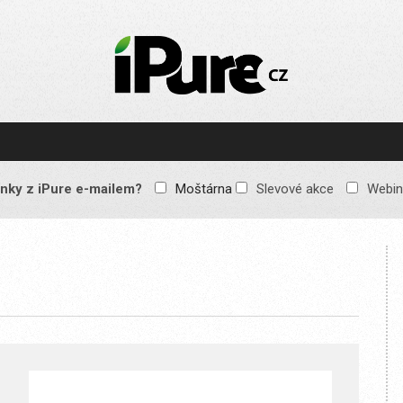
IPURE.CZ
Prémiový Apple e-
magazín, který vychází
každý týden. Žádné
reklamy, žádné
spekulace, jen čistý
obsah pro všechny
nky z iPure e-mailem?
Moštárna
Slevové akce
Webin
Apple fandy. Recenze,
komentáře a praktické
návody, jak začlenit
Apple zařízení do
každodenního života.