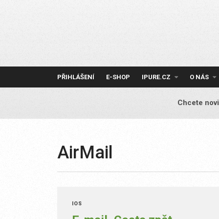
Skip
to
content
PŘIHLÁŠENÍ
E-SHOP
IPURE.CZ
O NÁS
Chcete novi
AirMail
IOS