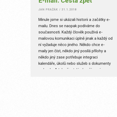
E-mail. Cesta zpět
JAN PRAŽÁK
/
31.1.2018
Minule jsme si ukázali historii a začátky e-
mailu. Dnes se naopak podíváme do
současnosti. Každý člověk používá e-
mailovou komunikaci úplně jinak a každý od
ní vyžaduje něco jiného. Někdo chce e-
maily jen číst, někdo jiný posílá přílohy a
někdo jiný zase potřebuje integraci
kalendáře, úkolů nebo služeb s dokumenty
v cloudu. A tak uživatelé zkouší nové
aplikace, nové klienty a nové možnosti
daných služeb. I já jich pár vyzkoušel.