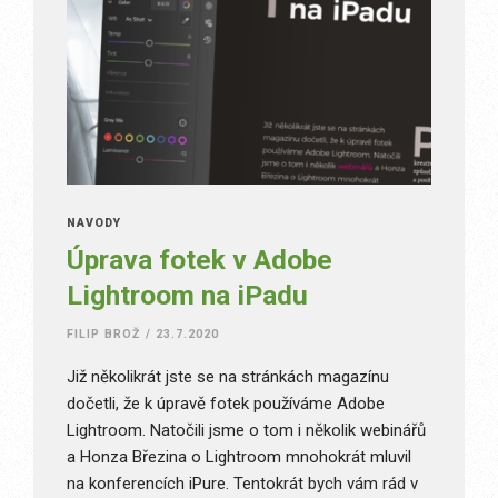
NÁVODY
Úprava fotek v Adobe
Lightroom na iPadu
FILIP BROŽ
/
23.7.2020
Již několikrát jste se na stránkách magazínu
dočetli, že k úpravě fotek používáme Adobe
Lightroom. Natočili jsme o tom i několik webinářů
a Honza Březina o Lightroom mnohokrát mluvil
na konferencích iPure. Tentokrát bych vám rád v