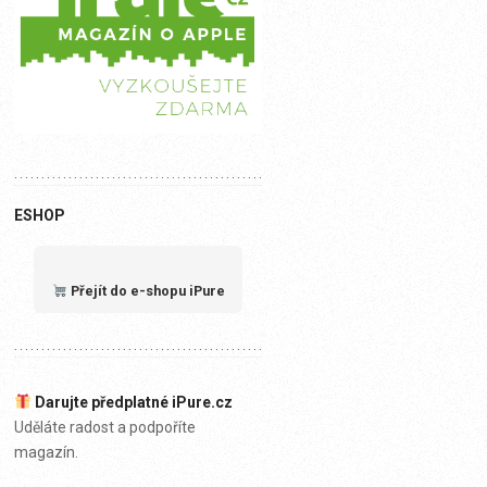
ESHOP
Přejít do e-shopu iPure
Darujte předplatné iPure.cz
Uděláte radost a podpoříte
magazín.