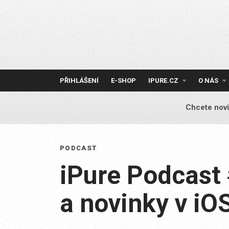
Skip
to
content
PŘIHLÁŠENÍ
E-SHOP
IPURE.CZ
O NÁS
Chcete novi
PODCAST
iPure Podcas
a novinky v iO