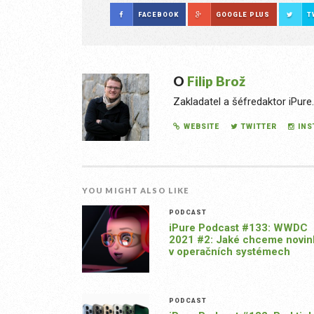
FACEBOOK
GOOGLE PLUS
T
O
Filip Brož
Zakladatel a šéfredaktor iPure
WEBSITE
TWITTER
IN
YOU MIGHT ALSO LIKE
PODCAST
iPure Podcast #133: WWDC
2021 #2: Jaké chceme novin
v operačních systémech
PODCAST