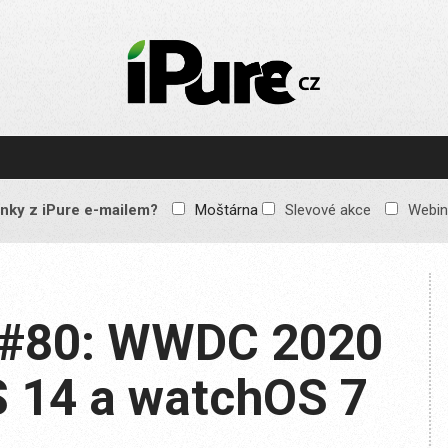
IPURE.CZ
Prémiový Apple e-
magazín, který vychází
každý týden. Žádné
reklamy, žádné
spekulace, jen čistý
obsah pro všechny
nky z iPure e-mailem?
Moštárna
Slevové akce
Webin
Apple fandy. Recenze,
komentáře a praktické
návody, jak začlenit
Apple zařízení do
každodenního života.
t #80: WWDC 2020
S 14 a watchOS 7