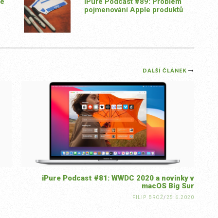
ké
iPure Podcast #89: Problém
pojmenování Apple produktů
DALŠÍ ČLÁNEK
iPure Podcast #81: WWDC 2020 a novinky v
macOS Big Sur
FILIP BROŽ
/
25.6.2020