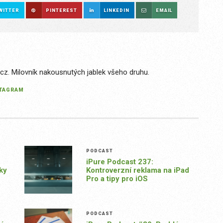
WITTER
PINTEREST
LINKEDIN
EMAIL
.cz. Milovník nakousnutých jablek všeho druhu.
STAGRAM
PODCAST
iPure Podcast 237:
ky
Kontroverzní reklama na iPad
Pro a tipy pro iOS
PODCAST