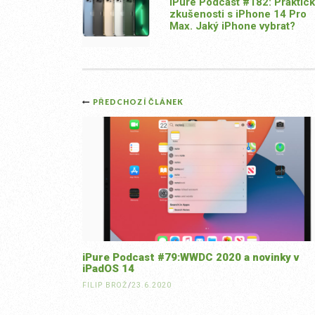
iPure Podcast #182: Praktic
zkušenosti s iPhone 14 Pro
Max. Jaký iPhone vybrat?
Post
PŘEDCHOZÍ ČLÁNEK
navigation
iPure Podcast #79:WWDC 2020 a novinky v
iPadOS 14
FILIP BROŽ
/
23.6.2020