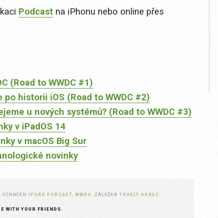
ikaci
Podcast
na iPhonu nebo online přes
WDC (Road to WWDC #1)
 po historii iOS (Road to WWDC #2)
přejeme u nových systémů? (Road to WWDC #3)
nky v iPadOS 14
nky v macOS Big Sur
nologické novinky
A OZNAČEN
IPURE PODCAST
,
WWDC
. ZÁLOŽKA
TRVALÝ ODKAZ
.
RE WITH YOUR FRIENDS.