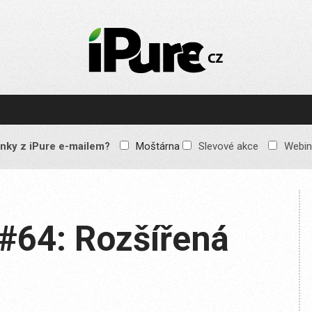
IPURE.CZ
Prémiový Apple e-
magazín, který vychází
každý týden. Žádné
reklamy, žádné
spekulace, jen čistý
obsah pro všechny
nky z iPure e-mailem?
Moštárna
Slevové akce
Webin
Apple fandy. Recenze,
komentáře a praktické
návody, jak začlenit
Apple zařízení do
každodenního života.
#64: Rozšířená