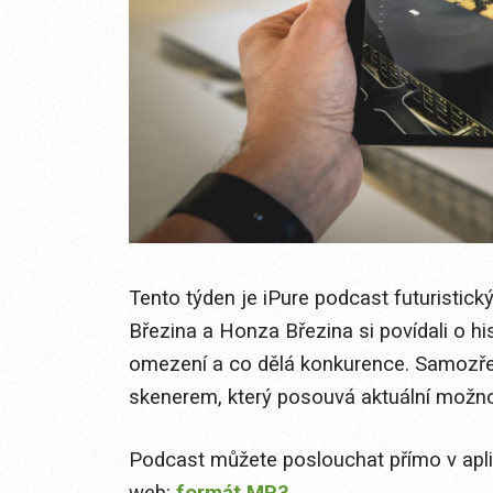
Tento týden je iPure podcast futuristický
Březina a Honza Březina si povídali o hi
omezení a co dělá konkurence. Samozřej
skenerem, který posouvá aktuální možnost
Podcast můžete poslouchat přímo v apl
web:
formát MP3
.