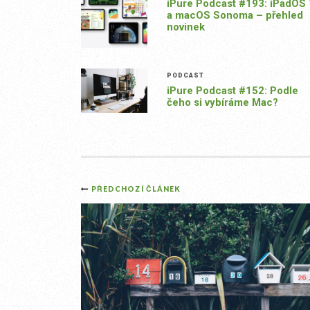
iPure Podcast #193: iPadOS
a macOS Sonoma – přehled
novinek
PODCAST
iPure Podcast #152: Podle
čeho si vybíráme Mac?
Post
PŘEDCHOZÍ ČLÁNEK
navigation