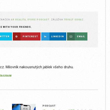
OZNAČEN
AR REALITA
,
IPURE PODCAST
. ZÁLOŽKA
TRVALÝ ODKAZ
.
RE WITH YOUR FRIENDS.
WITTER
PINTEREST
LINKEDIN
EMAIL
.cz. Milovník nakousnutých jablek všeho druhu.
STAGRAM
PODCAST