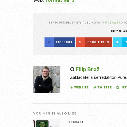
TENTO PŘÍSPĚVEK BYL PUBLIKOVÁN V
PODCAST
A 
LIKE? SHA
FACEBOOK
GOOGLE PLUS
T
O
Filip Brož
Zakladatel a šéfredaktor iPure
WEBSITE
TWITTER
IN
YOU MIGHT ALSO LIKE
PODCAST