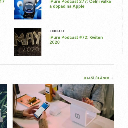
 17
iPure Podcast 277: Celní válka
a dopad na Apple
PODCAST
iPure Podcast #72: Květen
2020
DALŠÍ ČLÁNEK