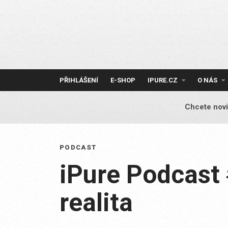
Skip
to
content
PŘIHLÁŠENÍ
E-SHOP
IPURE.CZ
O NÁS
Chcete novi
PODCAST
iPure Podcast 
realita