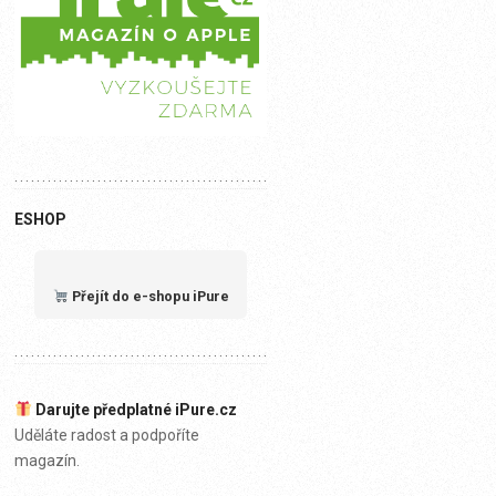
ESHOP
Přejít do e-shopu iPure
Darujte předplatné iPure.cz
Uděláte radost a podpoříte
magazín.