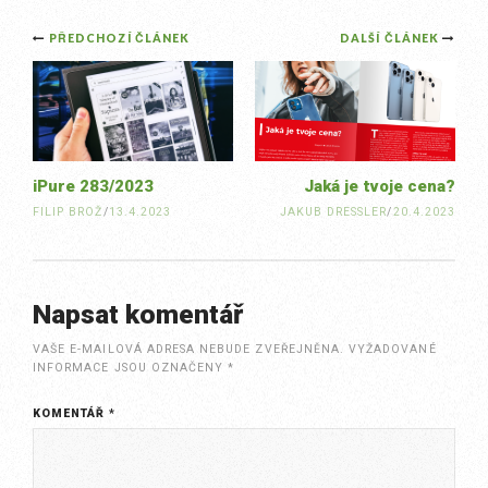
Post
PŘEDCHOZÍ ČLÁNEK
DALŠÍ ČLÁNEK
navigation
iPure 283/2023
Jaká je tvoje cena?
FILIP BROŽ
/
13.4.2023
JAKUB DRESSLER
/
20.4.2023
Napsat komentář
VAŠE E-MAILOVÁ ADRESA NEBUDE ZVEŘEJNĚNA.
VYŽADOVANÉ
INFORMACE JSOU OZNAČENY
*
KOMENTÁŘ
*