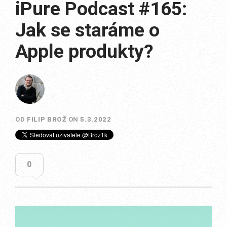
iPure Podcast #165:
Jak se staráme o
Apple produkty?
OD
FILIP BROŽ
ON
5.3.2022
0