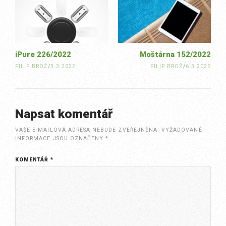
navigation
iPure 226/2022
Moštárna 152/2022
FILIP BROŽ
/
3.3.2022
FILIP BROŽ
/
6.3.2022
Napsat komentář
VAŠE E-MAILOVÁ ADRESA NEBUDE ZVEŘEJNĚNA.
VYŽADOVANÉ
INFORMACE JSOU OZNAČENY
*
KOMENTÁŘ
*