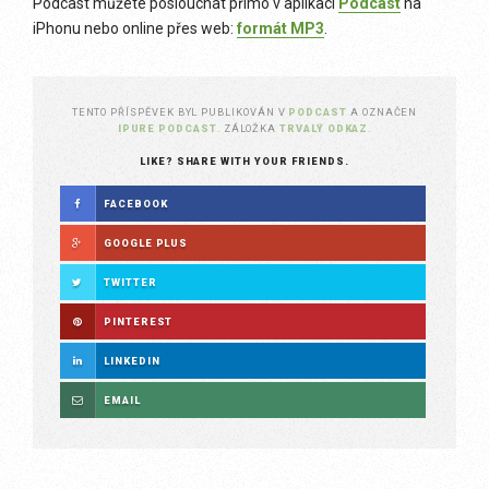
Podcast můžete poslouchat přímo v aplikaci
Podcast
na
iPhonu nebo online přes web:
formát MP3
.
TENTO PŘÍSPĚVEK BYL PUBLIKOVÁN V
PODCAST
A OZNAČEN
IPURE PODCAST
. ZÁLOŽKA
TRVALÝ ODKAZ
.
LIKE? SHARE WITH YOUR FRIENDS.
FACEBOOK
GOOGLE PLUS
TWITTER
PINTEREST
LINKEDIN
EMAIL