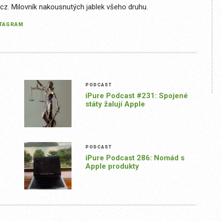
.cz. Milovník nakousnutých jablek všeho druhu.
STAGRAM
PODCAST
iPure Podcast #231: Spojené
státy žalují Apple
PODCAST
iPure Podcast 286: Nomád s
Apple produkty