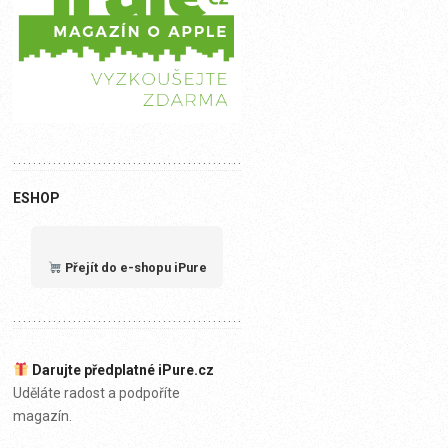
ESHOP
Přejít do e-shopu iPure
Darujte předplatné iPure.cz
Uděláte radost a podpoříte
magazín.