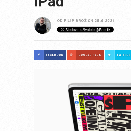
iPad
OD
FILIP BROŽ
ON
25.6.2021
FACEBOOK
GOOGLE PLUS
TWITTER