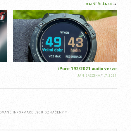
DALŠÍ ČLÁNEK
iPure 192/2021 audio verze
JAN BŘEZINA
/
1.7.2021
OVANÉ INFORMACE JSOU OZNAČENY
*