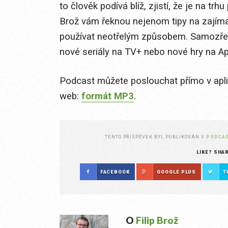
to člověk podívá blíž, zjistí, že je na tr
Brož vám řeknou nejenom tipy na zajímav
používat neotřelým způsobem. Samozřejm
nové seriály na TV+ nebo nové hry na Ap
Podcast můžete poslouchat přímo v apl
web:
formát MP3
.
TENTO PŘÍSPĚVEK BYL PUBLIKOVÁN V
PODCA
LIKE? SHA
FACEBOOK
GOOGLE PLUS
T
O
Filip Brož