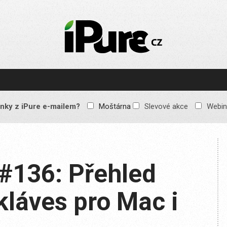
IPURE.CZ
Prémiový Apple e-
magazín, který vychází
každý týden. Žádné
reklamy, žádné
spekulace, jen čistý
obsah pro všechny
nky z iPure e-mailem?
Moštárna
Slevové akce
Webin
Apple fandy. Recenze,
komentáře a praktické
návody, jak začlenit
Apple zařízení do
každodenního života.
 #136: Přehled
kláves pro Mac i