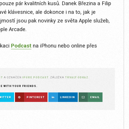
hu pouze pár kvalitních kusů. Danek Březina a Filip
é klávesnice, ale dokonce i na to, jak je
ostí jsou pak novinky ze světa Apple služeb,
ple Arcade.
ikaci
Podcast
na iPhonu nebo online přes
ST
A OZNAČEN
IPURE PODCAST
. ZÁLOŽKA
TRVALÝ ODKAZ
.
RE WITH YOUR FRIENDS.
WITTER
PINTEREST
LINKEDIN
EMAIL