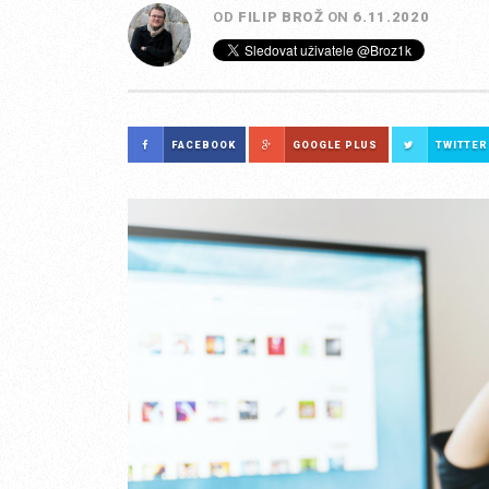
OD
FILIP BROŽ
ON
6.11.2020
FACEBOOK
GOOGLE PLUS
TWITTER