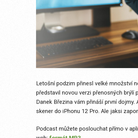
Letošní podzim přinesl velké množství n
představil novou verzi přenosných brýlí pr
Danek Březina vám přináší první dojmy. 
skener do iPhonu 12 Pro. Ale jaksi zapo
Podcast můžete poslouchat přímo v apl
web:
formát MP3
.