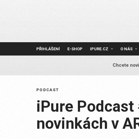
Skip
to
content
PŘIHLÁŠENÍ
E-SHOP
IPURE.CZ
O NÁS
Chcete novi
PODCAST
iPure Podcast 
novinkách v A