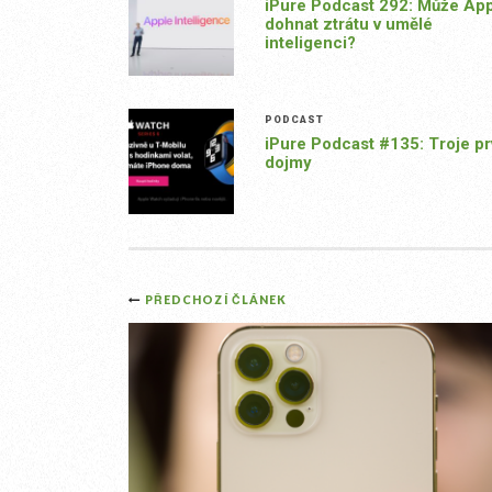
iPure Podcast 292: Může Ap
dohnat ztrátu v umělé
inteligenci?
PODCAST
iPure Podcast #135: Troje pr
dojmy
Post
PŘEDCHOZÍ ČLÁNEK
navigation