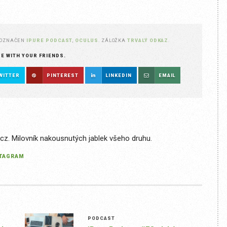
 OZNAČEN
IPURE PODCAST
,
OCULUS
. ZÁLOŽKA
TRVALÝ ODKAZ
.
RE WITH YOUR FRIENDS.
WITTER
PINTEREST
LINKEDIN
EMAIL
.cz. Milovník nakousnutých jablek všeho druhu.
STAGRAM
PODCAST