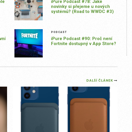
ple
iPure Podcast #78: Jaké
novinky si přejeme u nových
systémů? (Road to WWDC #3)
PODCAST
vní
iPure Podcast #90: Proč není
Fortnite dostupný v App Store?
DALŠÍ ČLÁNEK