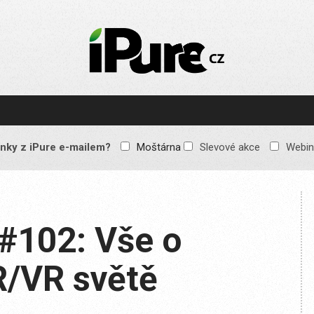
IPURE.CZ
Prémiový Apple e-
magazín, který vychází
každý týden. Žádné
reklamy, žádné
spekulace, jen čistý
obsah pro všechny
nky z iPure e-mailem?
Moštárna
Slevové akce
Webin
Apple fandy. Recenze,
komentáře a praktické
návody, jak začlenit
Apple zařízení do
každodenního života.
#102: Vše o
R/VR světě