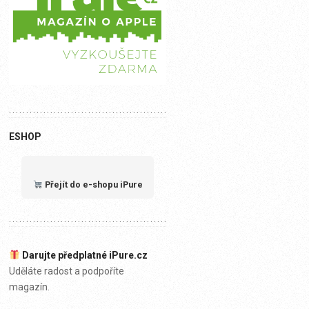
ESHOP
Přejít do e-shopu iPure
Darujte předplatné iPure.cz
Uděláte radost a podpoříte
magazín.