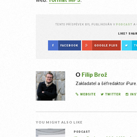
TENTO PŘÍSPĚVEK BYL PUBLIKOVÁN V
PODCAST
A
LIKE? SHA
FACEBOOK
GOOGLE PLUS
T
O
Filip Brož
Zakladatel a šéfredaktor iPure
WEBSITE
TWITTER
IN
YOU MIGHT ALSO LIKE
PODCAST