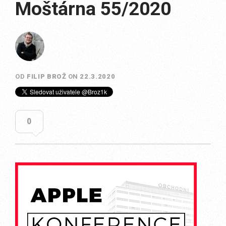
Moštárna 55/2020
OD
FILIP BROŽ
ON
22.3.2020
0