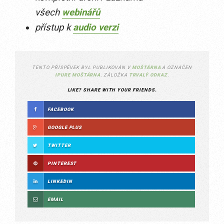
všech
webinářů
přístup k
audio verzi
TENTO PŘÍSPĚVEK BYL PUBLIKOVÁN V
MOŠTÁRNA
A OZNAČEN
IPURE MOŠTÁRNA
. ZÁLOŽKA
TRVALÝ ODKAZ
.
LIKE? SHARE WITH YOUR FRIENDS.
FACEBOOK
GOOGLE PLUS
TWITTER
PINTEREST
LINKEDIN
EMAIL