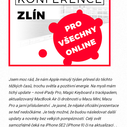
Jsem moc rád, že nám Apple minulý týden přinesl do těchto
těžkých časů, trochu světla a pozitivní energie. Na mysli mám
tichý update – nové iPady Pro, Magic Keyboard s trackpadem,
aktualizovaný MacBook Air či drobnosti u Macu Mini, Macu
Pro a jarní příslušenství. Je jasné, že nějaké oficiální prezentace
se teď nedočkáme. Je tedy možné, že budou následovat další
updaty a novinky bez velkých pompézností. Celý svět
samozřejmě čeká na iPhone SE2 (iPhone 9) či na aktualizaci . .