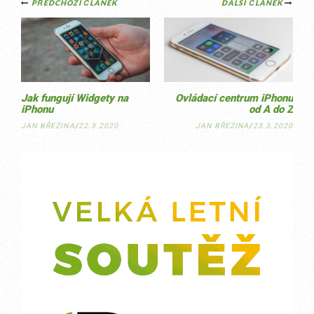
Post
PŘEDCHOZÍ ČLÁNEK
DALŠÍ ČLÁNEK
navigation
Jak fungují Widgety na
Ovládací centrum iPhonu
iPhonu
od A do Z
JAN BŘEZINA
/
22.3.2020
JAN BŘEZINA
/
23.3.2020