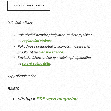
Užitečné odkazy:
Pokud ještě nemáte předplatné, můžete jej získat
na
registrační stránce
.
Pokud vaše předplatné již skončilo, můžete si jej
prodloužit na
členské stránce
.
Kdykoli můžete změnit typ vašeho předplatného
ve
správě svého účtu
.
Typy předplatného:
BASIC
přístup k
PDF verzi magazínu