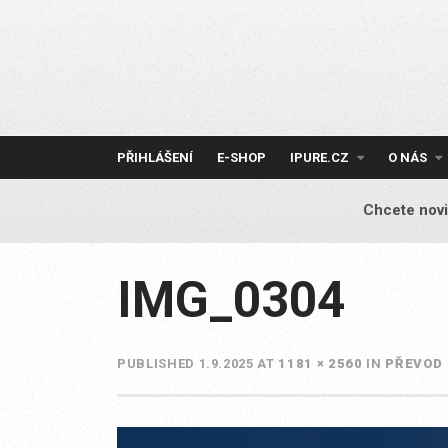
Skip
to
content
PŘIHLÁŠENÍ
E-SHOP
IPURE.CZ
O NÁS
Chcete novi
IMG_0304
PUBLISHED
1.9.2025
AT
1181 × 2560
IN
PŘEVOD