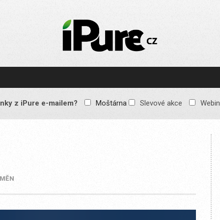
IPURE.CZ
Prémiový Apple e-
magazín, který vychází
každý týden. Žádné
reklamy, žádné
spekulace, jen čistý
obsah pro všechny
nky z iPure e-mailem?
Moštárna
Slevové akce
Webin
Apple fandy. Recenze,
komentáře a praktické
návody, jak začlenit
Apple zařízení do
každodenního života.
 MĚN