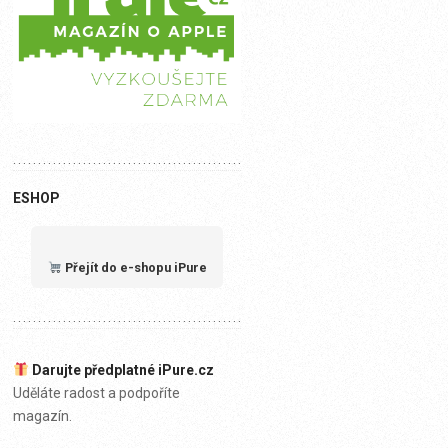
ESHOP
Přejít do e-shopu iPure
Darujte předplatné iPure.cz
Uděláte radost a podpoříte
magazín.