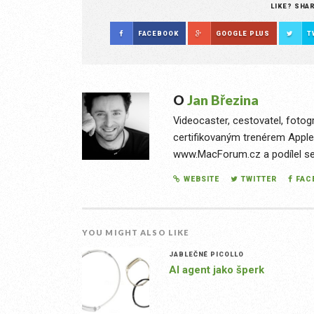
LIKE? SHA
FACEBOOK
GOOGLE PLUS
T
O
Jan Březina
Videocaster, cestovatel, fotog
certifikovaným trenérem Apple
www.MacForum.cz a podílel se n
WEBSITE
TWITTER
FAC
YOU MIGHT ALSO LIKE
JABLEČNÉ PICOLLO
AI agent jako šperk