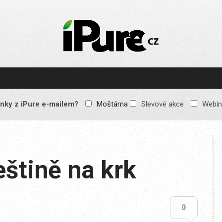
IPURE.CZ
Prémiový Apple e-
magazín, který vychází
každý týden. Žádné
reklamy, žádné
spekulace, jen čistý
obsah pro všechny
nky z iPure e-mailem?
Moštárna
Slevové akce
Webin
Apple fandy. Recenze,
komentáře a praktické
návody, jak začlenit
Apple zařízení do
každodenního života.
eštině na krk
0