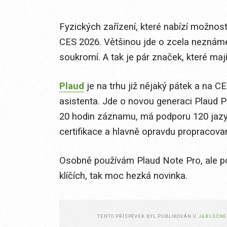
Fyzických zařízení, které nabízí možnost
CES 2026. Většinou jde o zcela neznámé
soukromí. A tak je pár značek, které maj
Plaud
je na trhu již nějaký pátek a na C
asistenta. Jde o novou generaci Plaud P
20 hodin záznamu, má podporu 120 jazy
certifikace a hlavně opravdu propracovan
Osobně používám Plaud Note Pro, ale pok
klíčích, tak moc hezká novinka.
TENTO PŘÍSPĚVEK BYL PUBLIKOVÁN V
JABLEČNÉ