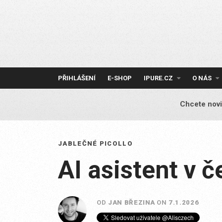
Skip
to
content
PŘIHLÁŠENÍ
E-SHOP
IPURE.CZ
O NÁS
Chcete novi
JABLEČNÉ PICOLLO
AI asistent v č
OD
JAN BŘEZINA
ON
7.1.2026