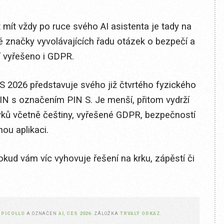
 mít vždy po ruce svého AI asistenta je tady na
 značky vyvolávajících řadu otázek o bezpečí a
í vyřešeno i GDPR.
ES 2026 představuje svého již čtvrtého fyzického
IN s označením PIN S. Je menší, přitom vydrží
ků včetně češtiny, vyřešené GDPR, bezpečností
ou aplikaci.
ud vám víc vyhovuje řešení na krku, zápěstí či
 PICOLLO
A OZNAČEN
AI
,
CES 2026
. ZÁLOŽKA
TRVALÝ ODKAZ
.