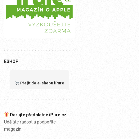
ESHOP
Přejít do e-shopu iPure
Darujte předplatné iPure.cz
Uděláte radost a podpoříte
magazín.