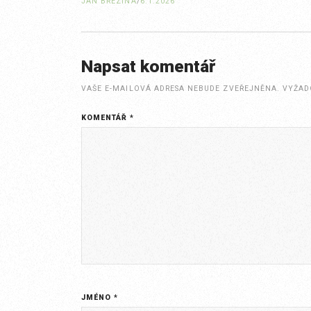
JAN BŘEZINA
/
6.1.2026
Napsat komentář
VAŠE E-MAILOVÁ ADRESA NEBUDE ZVEŘEJNĚNA.
VYŽAD
KOMENTÁŘ
*
JMÉNO
*