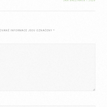
JAN BŘEZINA
/
8.1.2026
OVANÉ INFORMACE JSOU OZNAČENY
*