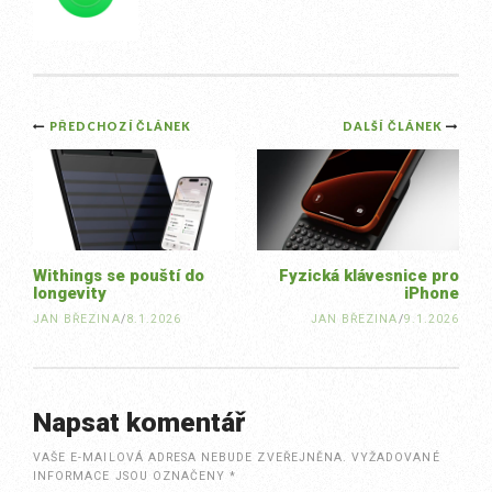
Post
PŘEDCHOZÍ ČLÁNEK
DALŠÍ ČLÁNEK
navigation
Withings se pouští do
Fyzická klávesnice pro
longevity
iPhone
JAN BŘEZINA
/
8.1.2026
JAN BŘEZINA
/
9.1.2026
Napsat komentář
VAŠE E-MAILOVÁ ADRESA NEBUDE ZVEŘEJNĚNA.
VYŽADOVANÉ
INFORMACE JSOU OZNAČENY
*