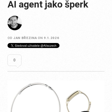
AI agent jako šperk
OD
JAN BŘEZINA
ON
9.1.2026
0