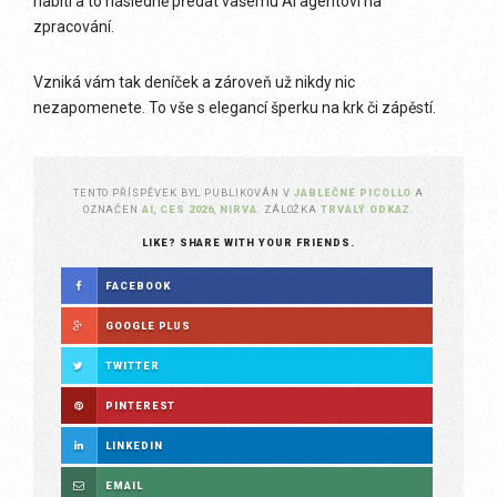
nabití a to následně předat vašemu AI agentovi na
zpracování.
Vzniká vám tak deníček a zároveň už nikdy nic
nezapomenete. To vše s elegancí šperku na krk či zápěstí.
TENTO PŘÍSPĚVEK BYL PUBLIKOVÁN V
JABLEČNÉ PICOLLO
A
OZNAČEN
AI
,
CES 2026
,
NIRVA
. ZÁLOŽKA
TRVALÝ ODKAZ
.
LIKE? SHARE WITH YOUR FRIENDS.
FACEBOOK
GOOGLE PLUS
TWITTER
PINTEREST
LINKEDIN
EMAIL