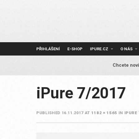
Skip
to
content
PŘIHLÁŠENÍ
E-SHOP
IPURE.CZ
O NÁS
Chcete novi
iPure 7/2017
PUBLISHED
16.11.2017
AT
1182 × 1565
IN
IPURE 