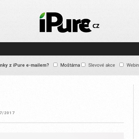
IPURE.CZ
Prémiový Apple e-
magazín, který vychází
každý týden. Žádné
reklamy, žádné
spekulace, jen čistý
obsah pro všechny
nky z iPure e-mailem?
Moštárna
Slevové akce
Webin
Apple fandy. Recenze,
komentáře a praktické
návody, jak začlenit
Apple zařízení do
každodenního života.
7/2017