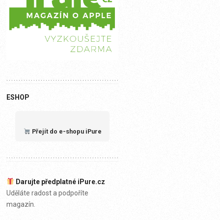
ESHOP
Přejít do e-shopu iPure
Darujte předplatné iPure.cz
Uděláte radost a podpoříte
magazín.