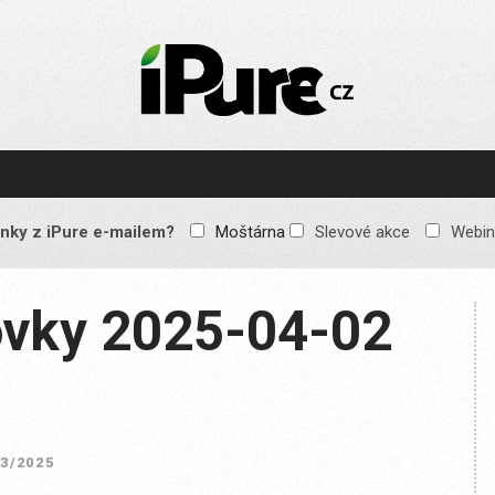
IPURE.CZ
Prémiový Apple e-
magazín, který vychází
každý týden. Žádné
reklamy, žádné
spekulace, jen čistý
obsah pro všechny
nky z iPure e-mailem?
Moštárna
Slevové akce
Webin
Apple fandy. Recenze,
komentáře a praktické
návody, jak začlenit
Apple zařízení do
vky 2025-04-02
každodenního života.
83/2025