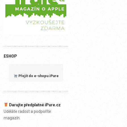
ESHOP
Přejít do e-shopu iPure
Darujte předplatné iPure.cz
Uděláte radost a podpoříte
magazín.