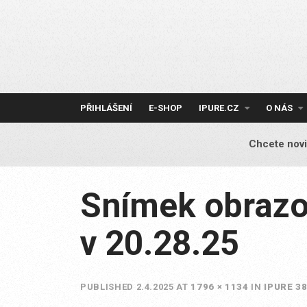
Skip
to
content
PŘIHLÁŠENÍ
E-SHOP
IPURE.CZ
O NÁS
Chcete novi
Snímek obrazo
v 20.28.25
PUBLISHED
2.4.2025
AT
1796 × 1134
IN
IPURE 3