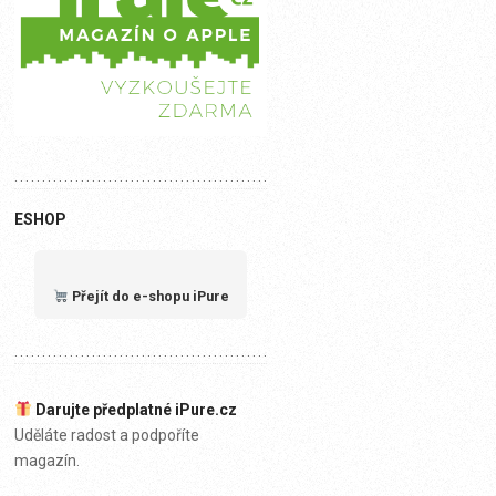
ESHOP
Přejít do e-shopu iPure
Darujte předplatné iPure.cz
Uděláte radost a podpoříte
magazín.