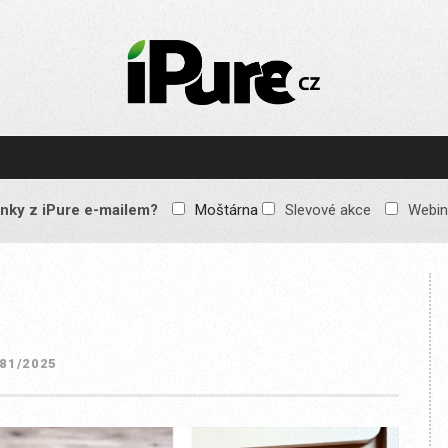
IPURE.CZ
Prémiový Apple e-
magazín, který vychází
každý týden. Žádné
reklamy, žádné
spekulace, jen čistý
obsah pro všechny
nky z iPure e-mailem?
Moštárna
Slevové akce
Webin
Apple fandy. Recenze,
komentáře a praktické
návody, jak začlenit
Apple zařízení do
každodenního života.
381/2025