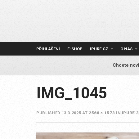
Skip
to
content
PŘIHLÁŠENÍ
E-SHOP
IPURE.CZ
O NÁS
Chcete novi
IMG_1045
PUBLISHED
13.3.2025
AT
2560 × 1573
IN
IPURE 