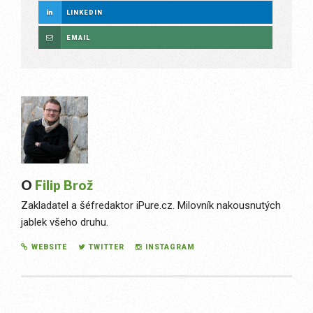
LINKEDIN
EMAIL
O
Filip Brož
Zakladatel a šéfredaktor iPure.cz. Milovník nakousnutých
jablek všeho druhu.
WEBSITE
TWITTER
INSTAGRAM
Post