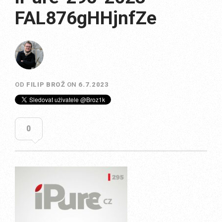
FAL876gHHjnfZe
OD
FILIP BROŽ
ON
6.7.2023
0