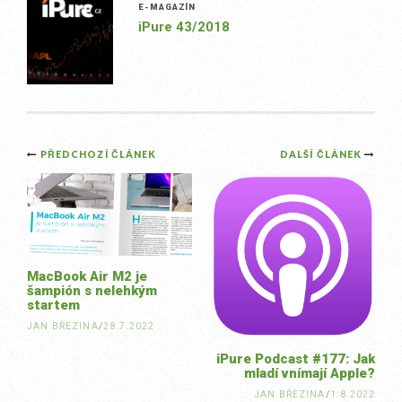
E-MAGAZÍN
iPure 43/2018
Post
PŘEDCHOZÍ ČLÁNEK
DALŠÍ ČLÁNEK
navigation
MacBook Air M2 je
šampión s nelehkým
startem
JAN BŘEZINA
/
28.7.2022
iPure Podcast #177: Jak
mladí vnímají Apple?
JAN BŘEZINA
/
1.8.2022