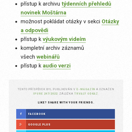
přístup k archivu
týdenních přehledů
novinek Moštárna
možnost pokládat otázky v sekci
Otázky
a odpovědi
přístup k
výukovým videím
kompletní archiv záznamů
všech
webinářů
přístup k
audio verzi
TENTO PŘÍSPĚVEK BYL PUBLIKOVÁN V
E-MAGAZÍN
A OZNAČEN
IPURE 247/2022
. ZÁLOŽKA
TRVALÝ ODKAZ
.
LIKE? SHARE WITH YOUR FRIENDS.
FACEBOOK
GOOGLE PLUS