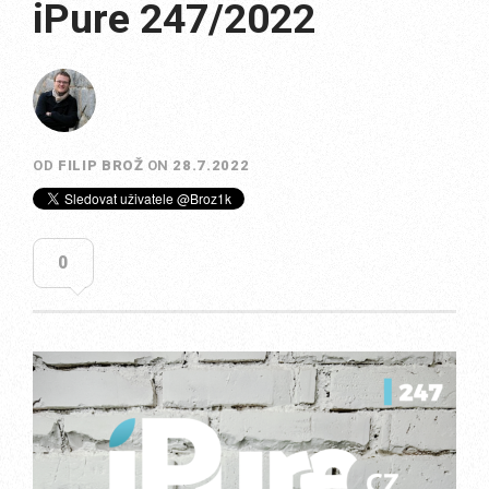
iPure 247/2022
OD
FILIP BROŽ
ON
28.7.2022
0