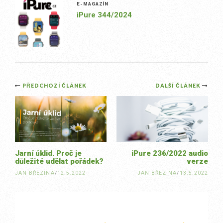
E-MAGAZÍN
iPure 344/2024
Post
PŘEDCHOZÍ ČLÁNEK
DALŠÍ ČLÁNEK
navigation
Jarní úklid. Proč je
iPure 236/2022 audio
důležité udělat pořádek?
verze
JAN BŘEZINA
/
12.5.2022
JAN BŘEZINA
/
13.5.2022