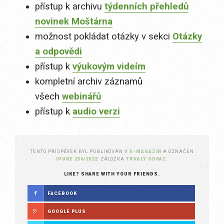
přístup k archivu
týdenních přehledů
novinek Moštárna
možnost pokládat otázky v sekci
Otázky
a odpovědi
přístup k
výukovým videím
kompletní archiv záznamů
všech
webinářů
přístup k
audio verzi
TENTO PŘÍSPĚVEK BYL PUBLIKOVÁN V
E-MAGAZÍN
A OZNAČEN
IPURE 236/2022
. ZÁLOŽKA
TRVALÝ ODKAZ
.
LIKE? SHARE WITH YOUR FRIENDS.
FACEBOOK
GOOGLE PLUS