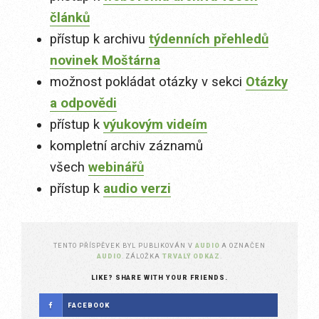
článků
přístup k archivu
týdenních přehledů
novinek Moštárna
možnost pokládat otázky v sekci
Otázky
a odpovědi
přístup k
výukovým videím
kompletní archiv záznamů
všech
webinářů
přístup k
audio verzi
TENTO PŘÍSPĚVEK BYL PUBLIKOVÁN V
AUDIO
A OZNAČEN
AUDIO
. ZÁLOŽKA
TRVALÝ ODKAZ
.
LIKE? SHARE WITH YOUR FRIENDS.
FACEBOOK