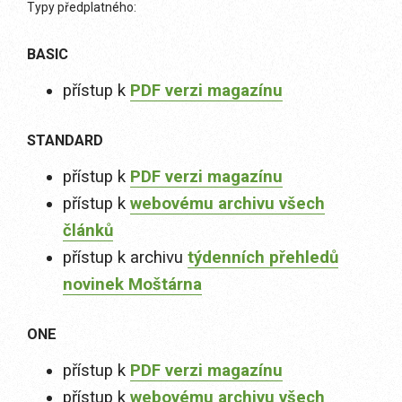
Typy předplatného:
BASIC
přístup k
PDF verzi magazínu
STANDARD
přístup k
PDF verzi magazínu
přístup k
webovému archivu všech
článků
přístup k archivu
týdenních přehledů
novinek Moštárna
ONE
přístup k
PDF verzi magazínu
přístup k
webovému archivu všech