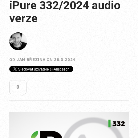
iPure 332/2024 audio
verze
OD
JAN BŘEZINA
ON
28.3.2024
0