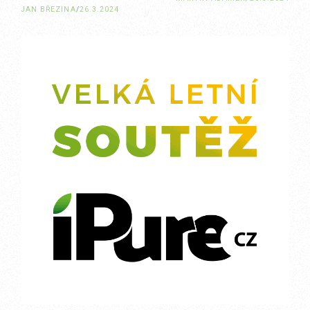
JAN BŘEZINA
/
26.3.2024