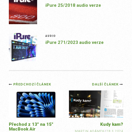
iPure 25/2018 audio verze
AUDIO
iPure 271/2023 audio verze
Post
PŘEDCHOZÍ ČLÁNEK
DALŠÍ ČLÁNEK
navigation
Přechod z 13″ na 15″
Kudy kam?
MacBook Air
MARTIN ADÁMEK
/
28.3.2024