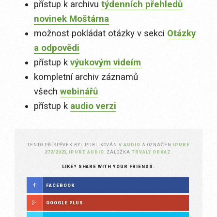
přístup k archivu
týdenních přehledů
novinek Moštárna
možnost pokládat otázky v sekci
Otázky
a odpovědi
přístup k
výukovým videím
kompletní archiv záznamů
všech
webinářů
přístup k
audio verzi
TENTO PŘÍSPĚVEK BYL PUBLIKOVÁN V
AUDIO
A OZNAČEN
IPURE
272/2023
,
IPURE AUDIO
. ZÁLOŽKA
TRVALÝ ODKAZ
.
LIKE? SHARE WITH YOUR FRIENDS.
FACEBOOK
GOOGLE PLUS