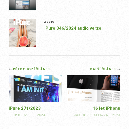
AUDIO
iPure 346/2024 audio verze
Post
PŘEDCHOZÍ ČLÁNEK
DALŠÍ ČLÁNEK
navigation
iPure 271/2023
16 let iPhonu
FILIP BROŽ
/
19.1.2023
JAKUB DRESSLER
/
26.1.2023