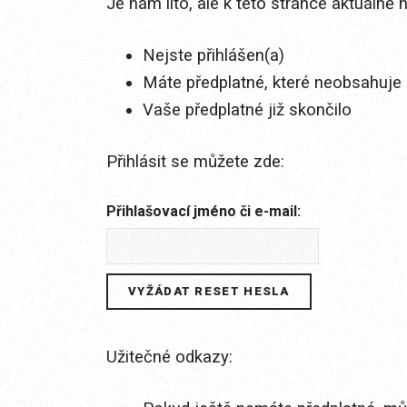
Je nám líto, ale k této stránce aktuálně
Nejste přihlášen(a)
Máte předplatné, které neobsahuje 
Vaše předplatné již skončilo
Přihlásit se můžete zde:
Přihlašovací jméno či e-mail:
Užitečné odkazy: