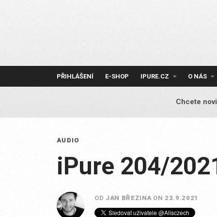
Skip
to
content
PŘIHLÁŠENÍ
E-SHOP
IPURE.CZ
O NÁS
Chcete novi
AUDIO
iPure 204/202
OD
JAN BŘEZINA
ON
23.9.2021