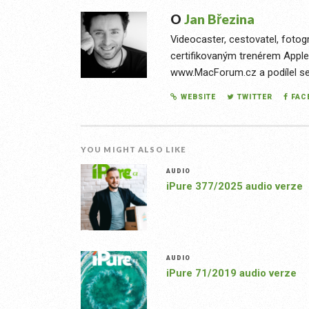
O
Jan Březina
Videocaster, cestovatel, fotog
certifikovaným trenérem Apple
www.MacForum.cz a podílel se n
WEBSITE
TWITTER
FAC
YOU MIGHT ALSO LIKE
AUDIO
iPure 377/2025 audio verze
AUDIO
iPure 71/2019 audio verze