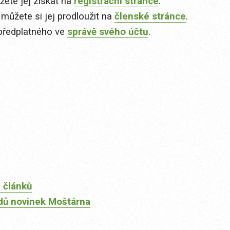
ete jej získat na
registrační stránce
.
 můžete si jej prodloužit na
členské stránce
.
předplatného ve
správě svého účtu
.
 článků
dů novinek Moštárna