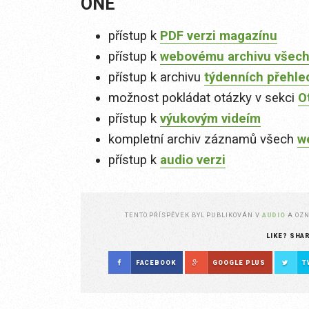
ONE
přístup k
PDF verzi magazínu
přístup k
webovému archivu všech
přístup k archivu
týdenních přehle
možnost pokládat otázky v sekci
O
přístup k
výukovým videím
kompletní archiv záznamů všech
w
přístup k
audio verzi
TENTO PŘÍSPĚVEK BYL PUBLIKOVÁN V
AUDIO
A OZ
LIKE? SHA
FACEBOOK
GOOGLE PLUS
T