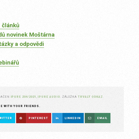
 článků
dů novinek Moštárna
tázky a odpovědi
ebinářů
NAČEN
IPURE 204/2021
,
IPURE AUDIO
. ZÁLOŽKA
TRVALÝ ODKAZ
.
RE WITH YOUR FRIENDS.
WITTER
PINTEREST
LINKEDIN
EMAIL