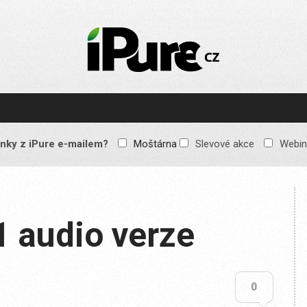
IPURE.CZ
Prémiový Apple e-
magazín, který vychází
každý týden. Žádné
reklamy, žádné
spekulace, jen čistý
obsah pro všechny
nky z iPure e-mailem?
Moštárna
Slevové akce
Webin
Apple fandy. Recenze,
komentáře a praktické
návody, jak začlenit
Apple zařízení do
každodenního života.
1 audio verze
0