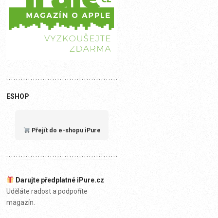
ESHOP
Přejít do e-shopu iPure
Darujte předplatné iPure.cz
Uděláte radost a podpoříte
magazín.