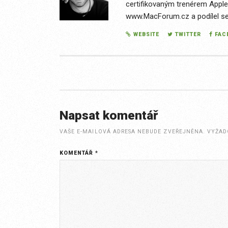
certifikovaným trenérem Apple
www.MacForum.cz a podílel se n
WEBSITE
TWITTER
FAC
Post
navigation
Napsat komentář
VAŠE E-MAILOVÁ ADRESA NEBUDE ZVEŘEJNĚNA.
VYŽAD
KOMENTÁŘ
*