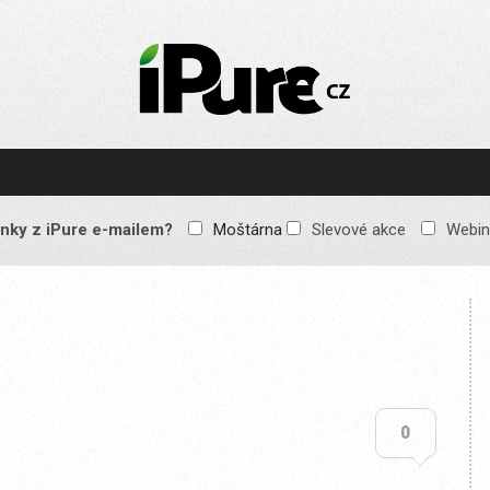
IPURE.CZ
Prémiový Apple e-
magazín, který vychází
každý týden. Žádné
reklamy, žádné
spekulace, jen čistý
obsah pro všechny
nky z iPure e-mailem?
Moštárna
Slevové akce
Webin
Apple fandy. Recenze,
komentáře a praktické
návody, jak začlenit
Apple zařízení do
každodenního života.
0