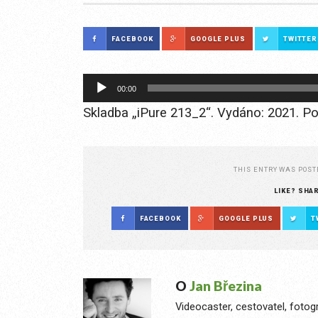
FACEBOOK
GOOGLE PLUS
TWITTER
Audio
00:00
přehrávač
Skladba „iPure 213_2“. Vydáno: 2021. Poř
THIS ENTRY WAS POST
LIKE? SHA
FACEBOOK
GOOGLE PLUS
T
O
Jan Březina
Videocaster, cestovatel, fotog