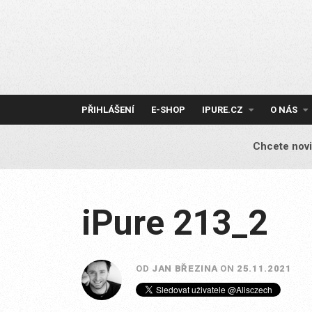
Skip
to
content
PŘIHLÁŠENÍ
E-SHOP
IPURE.CZ
O NÁS
Chcete novi
iPure 213_2
OD
JAN BŘEZINA
ON
25.11.2021