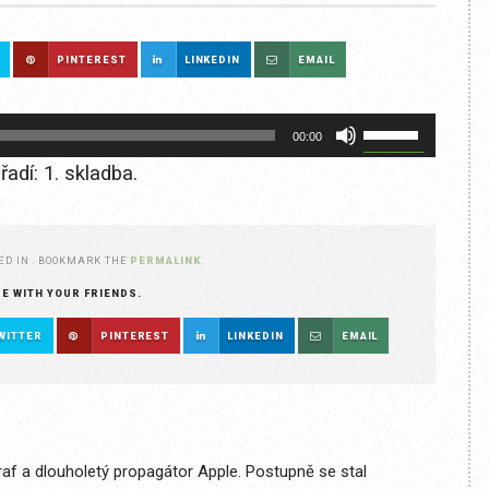
PINTEREST
LINKEDIN
EMAIL
Použitím
00:00
šipek
adí: 1. skladba.
nahoru/dolů
zvýšíte
nebo
ED IN . BOOKMARK THE
PERMALINK
.
snížíte
RE WITH YOUR FRIENDS.
úroveň
WITTER
PINTEREST
LINKEDIN
EMAIL
hlasitosti.
raf a dlouholetý propagátor Apple. Postupně se stal