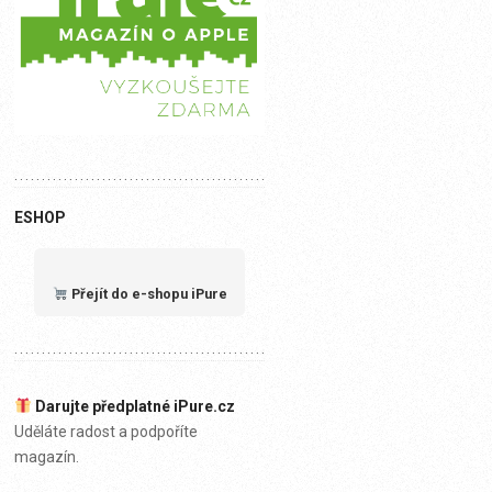
ESHOP
Přejít do e-shopu iPure
Darujte předplatné iPure.cz
Uděláte radost a podpoříte
magazín.