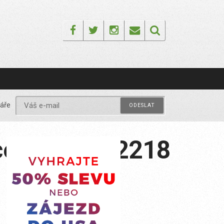
Facebook
Twitter
Instagram
Email
áře
lacement_012218