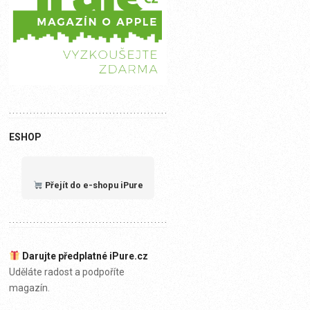
ESHOP
Přejít do e-shopu iPure
Darujte předplatné iPure.cz
Uděláte radost a podpoříte
magazín.