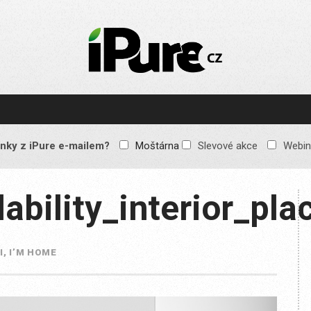
IPURE.CZ
Prémiový Apple e-
magazín, který vychází
každý týden. Žádné
reklamy, žádné
spekulace, jen čistý
obsah pro všechny
nky z iPure e-mailem?
Moštárna
Slevové akce
Webin
Apple fandy. Recenze,
komentáře a praktické
návody, jak začlenit
Apple zařízení do
ability_interior_p
každodenního života.
I, I’M HOME