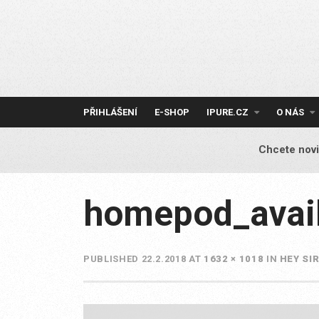
Skip
to
content
PŘIHLÁŠENÍ
E-SHOP
IPURE.CZ
O NÁS
Chcete novi
homepod_avail
PUBLISHED
22.2.2018
AT
1632 × 1018
IN
HEY SIR