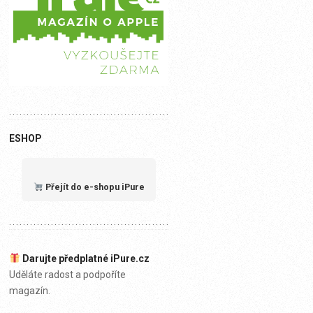
ESHOP
Přejít do e-shopu iPure
Darujte předplatné iPure.cz
Uděláte radost a podpoříte
magazín.