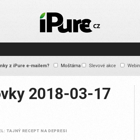
IPURE.CZ
Prémiový Apple e-
magazín, který vychází
každý týden. Žádné
reklamy, žádné
spekulace, jen čistý
obsah pro všechny
nky z iPure e-mailem?
Moštárna
Slevové akce
Webin
Apple fandy. Recenze,
komentáře a praktické
návody, jak začlenit
Apple zařízení do
vky 2018-03-17
každodenního života.
L: TAJNÝ RECEPT NA DEPRESI