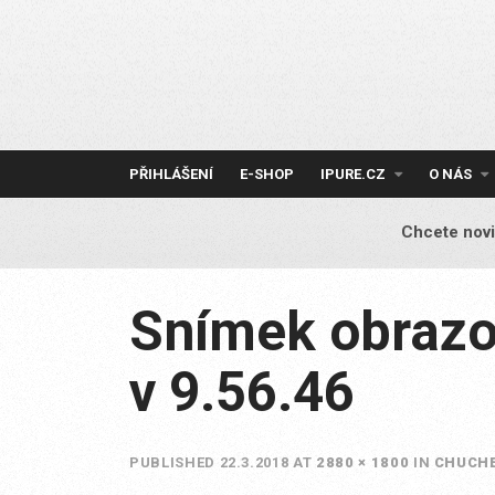
Skip
to
content
PŘIHLÁŠENÍ
E-SHOP
IPURE.CZ
O NÁS
Chcete novi
Snímek obrazo
v 9.56.46
PUBLISHED
22.3.2018
AT
2880 × 1800
IN
CHUCHE