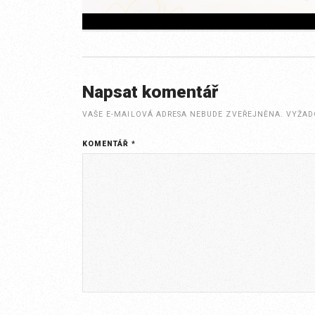
Napsat komentář
VAŠE E-MAILOVÁ ADRESA NEBUDE ZVEŘEJNĚNA.
VYŽAD
KOMENTÁŘ
*