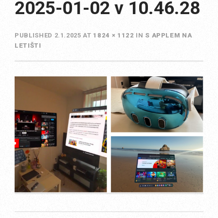
2025-01-02 v 10.46.28
PUBLISHED
2.1.2025
AT
1824 × 1122
IN
S APPLEM NA
LETIŠTI