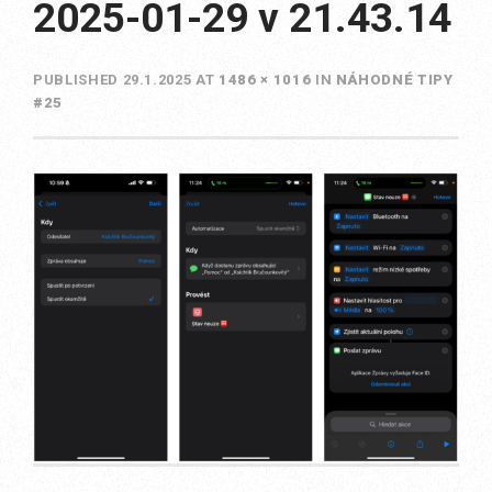
2025-01-29 v 21.43.14
PUBLISHED
29.1.2025
AT
1486 × 1016
IN
NÁHODNÉ TIPY
#25