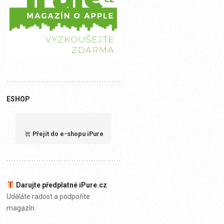
ESHOP
Přejít do e-shopu iPure
Darujte předplatné iPure.cz
Uděláte radost a podpoříte
magazín.