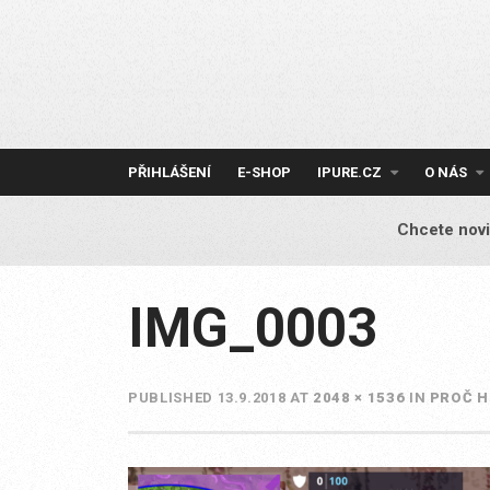
Skip
to
content
PŘIHLÁŠENÍ
E-SHOP
IPURE.CZ
O NÁS
Chcete novi
IMG_0003
PUBLISHED
13.9.2018
AT
2048 × 1536
IN
PROČ H