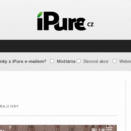
IPURE.CZ
Prémiový Apple e-
magazín, který vychází
každý týden. Žádné
reklamy, žádné
spekulace, jen čistý
obsah pro všechny
nky z iPure e-mailem?
Moštárna
Slevové akce
Webin
Apple fandy. Recenze,
komentáře a praktické
návody, jak začlenit
Apple zařízení do
každodenního života.
RAJI HRY