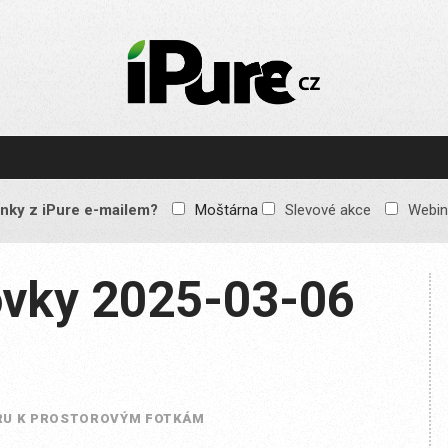
IPURE.CZ
Prémiový Apple e-
magazín, který vychází
každý týden. Žádné
reklamy, žádné
spekulace, jen čistý
obsah pro všechny
nky z iPure e-mailem?
Moštárna
Slevové akce
Webin
Apple fandy. Recenze,
komentáře a praktické
návody, jak začlenit
Apple zařízení do
vky 2025-03-06
každodenního života.
RU K PROSTOROVÝM FOTKÁM