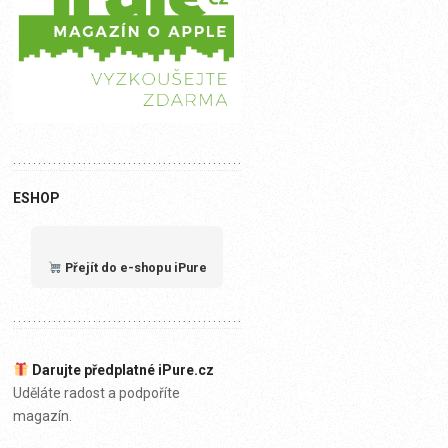
ESHOP
Přejít do e-shopu iPure
Darujte předplatné iPure.cz
Uděláte radost a podpoříte
magazín.