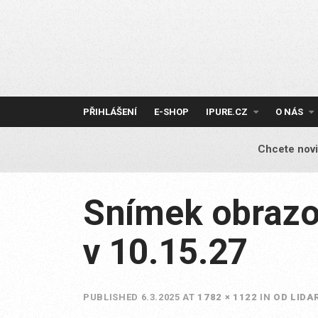
Skip
to
content
PŘIHLÁŠENÍ
E-SHOP
IPURE.CZ
O NÁS
Chcete novi
Snímek obrazo
v 10.15.27
PUBLISHED
6.3.2025
AT
1782 × 1122
IN
OD LIDA