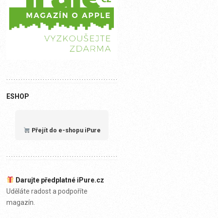
ESHOP
Přejít do e-shopu iPure
Darujte předplatné iPure.cz
Uděláte radost a podpoříte
magazín.