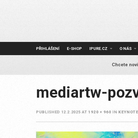
Skip
to
content
PŘIHLÁŠENÍ
E-SHOP
IPURE.CZ
O NÁS
Chcete novi
mediartw-poz
PUBLISHED
12.2.2025
AT
1920 × 960
IN
KEYNOTE