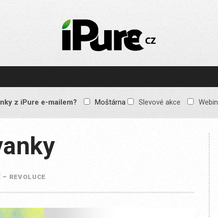
IPURE.CZ
Prémiový Apple e-
magazín, který vychází
každý týden. Žádné
reklamy, žádné
spekulace, jen čistý
obsah pro všechny
nky z iPure e-mailem?
Moštárna
Slevové akce
Webin
Apple fandy. Recenze,
komentáře a praktické
návody, jak začlenit
Apple zařízení do
vanky
každodenního života.
 – REVOLUCE