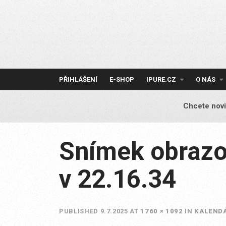
Skip
to
content
PŘIHLÁŠENÍ
E-SHOP
IPURE.CZ
O NÁS
Chcete novi
Snímek obrazo
v 22.16.34
PUBLISHED
9.7.2025
AT
1760 × 1092
IN
KALENDÁ