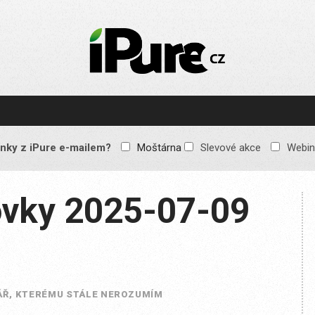
IPURE.CZ
Prémiový Apple e-
magazín, který vychází
každý týden. Žádné
reklamy, žádné
spekulace, jen čistý
obsah pro všechny
nky z iPure e-mailem?
Moštárna
Slevové akce
Webin
Apple fandy. Recenze,
komentáře a praktické
návody, jak začlenit
Apple zařízení do
vky 2025-07-09
každodenního života.
Ř, KTERÉMU STÁLE NEROZUMÍM