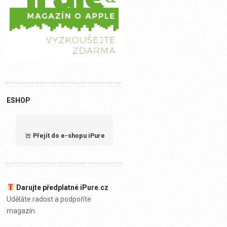
ESHOP
Přejít do e-shopu iPure
Darujte předplatné iPure.cz
Uděláte radost a podpoříte
magazín.