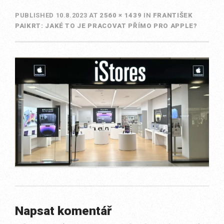
PUBLISHED
10.8.2023
AT
2560 × 1439
IN
FRANTIŠEK
PAIKRT: JAKÉ TO JE PRACOVAT PŘÍMO PRO APPLE?
Napsat komentář