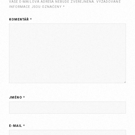
VAŠE E-MAILOVÁ ADRESA NEBUDE ZVEŘEJNĚNA.
VYŽADOVANÉ
INFORMACE JSOU OZNAČENY
*
KOMENTÁŘ
*
JMÉNO
*
E-MAIL
*