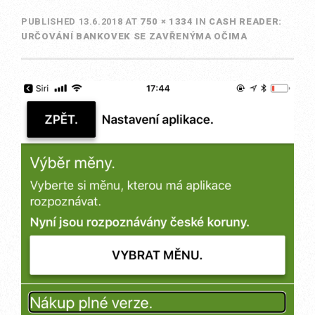
PUBLISHED
13.6.2018
AT
750 × 1334
IN
CASH READER:
URČOVÁNÍ BANKOVEK SE ZAVŘENÝMA OČIMA