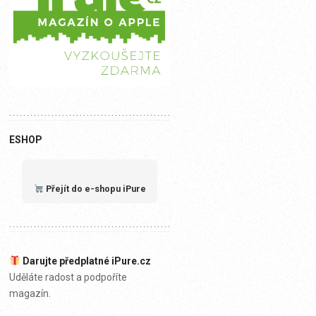
ESHOP
Přejít do e-shopu iPure
Darujte předplatné iPure.cz
Uděláte radost a podpoříte
magazín.