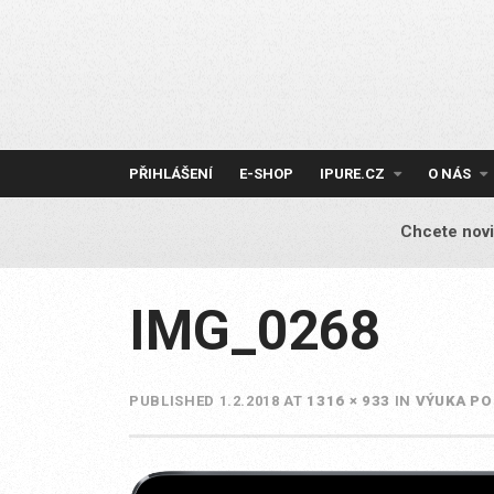
Skip
to
content
PŘIHLÁŠENÍ
E-SHOP
IPURE.CZ
O NÁS
Chcete novi
IMG_0268
PUBLISHED
1.2.2018
AT
1316 × 933
IN
VÝUKA PO