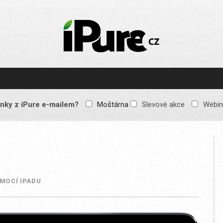
IPURE.CZ
Prémiový Apple e-
magazín, který vychází
každý týden. Žádné
reklamy, žádné
spekulace, jen čistý
obsah pro všechny
nky z iPure e-mailem?
Moštárna
Slevové akce
Webin
Apple fandy. Recenze,
komentáře a praktické
návody, jak začlenit
Apple zařízení do
každodenního života.
MOCÍ IPADU