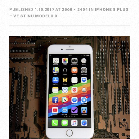
PUBLISHED
1.10.2017
AT
2560 × 2404
IN
IPHONE 8 PLUS
– VE STÍNU MODELU X