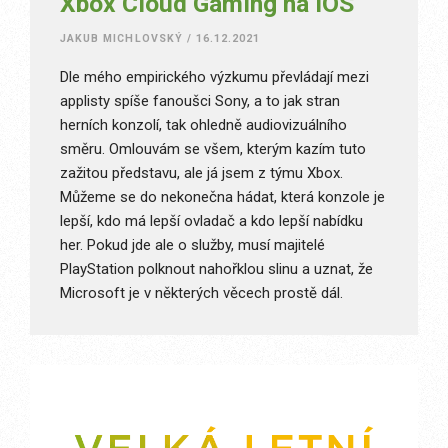
Xbox Cloud Gaming na iOS
JAKUB MICHLOVSKÝ
/
16.12.2021
Dle mého empirického výzkumu převládají mezi
applisty spíše fanoušci Sony, a to jak stran
herních konzolí, tak ohledně audiovizuálního
směru. Omlouvám se všem, kterým kazím tuto
zažitou představu, ale já jsem z týmu Xbox.
Můžeme se do nekonečna hádat, která konzole je
lepší, kdo má lepší ovladač a kdo lepší nabídku
her. Pokud jde ale o služby, musí majitelé
PlayStation polknout nahořklou slinu a uznat, že
Microsoft je v některých věcech prostě dál.