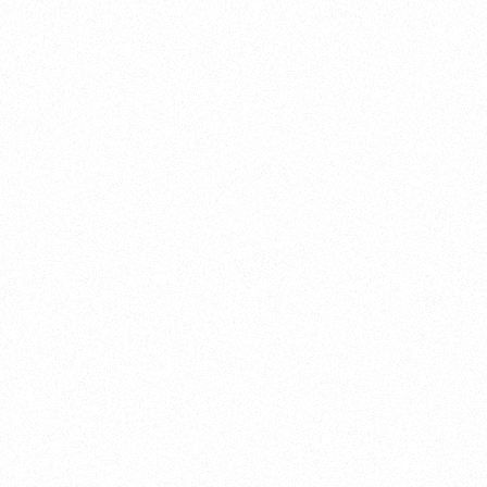
konec a bude potřeba celé směřování
systému přesměrovat. První generace
visionOS se dočkala celkem tří verzí a po
visionOS 1.2 pravděpodobně už bude
následovat až verze 2.0.