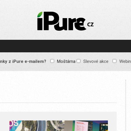
IPURE.CZ
Prémiový Apple e-
magazín, který vychází
každý týden. Žádné
reklamy, žádné
spekulace, jen čistý
obsah pro všechny
nky z iPure e-mailem?
Moštárna
Slevové akce
Webin
Apple fandy. Recenze,
komentáře a praktické
návody, jak začlenit
Apple zařízení do
každodenního života.