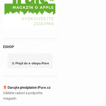
ESHOP
Přejít do e-shopu iPure
Darujte předplatné iPure.cz
Uděláte radost a podpoříte
magazín.