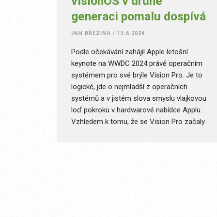
visionOS v druhé
generaci pomalu dospívá
JAN BŘEZINA
/
13.6.2024
Podle očekávání zahájil Apple letošní
keynote na WWDC 2024 právě operačním
systémem pro své brýle Vision Pro. Je to
logické, jde o nejmladší z operačních
systémů a v jistém slova smyslu vlajkovou
loď pokroku v hardwarové nabídce Applu.
Vzhledem k tomu, že se Vision Pro začaly
reálně dodávat až v lednu letošního roku,
asi nebylo příliš pravděpodobné, že dojde k
nějakým dramatickým změnám. Přesto
jsem byl zvědavý, jakým směrem se Apple
vydá. Pokud pamatujete rozdíl mezi první a
druhou generací watchOS, mohlo se klidně
stát, že inženýři z Cupertina zjistí, že jejich
původní vizi uživatelé uchopili za nečekaný