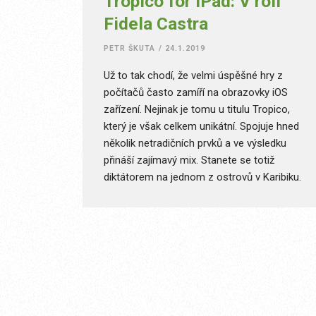
Tropico for iPad: V roli
Fidela Castra
PETR ŠKUTA
/
24.1.2019
Už to tak chodí, že velmi úspěšné hry z
počítačů často zamíří na obrazovky iOS
zařízení. Nejinak je tomu u titulu Tropico,
který je však celkem unikátní. Spojuje hned
několik netradičních prvků a ve výsledku
přináší zajímavý mix. Stanete se totiž
diktátorem na jednom z ostrovů v Karibiku.
Vaším cílem je prosperita a ideálně
nekonečná vláda.