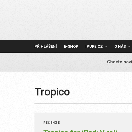
Skip
to
content
PŘIHLÁŠENÍ
E-SHOP
IPURE.CZ
O NÁS
Chcete novi
Tropico
RECENZE