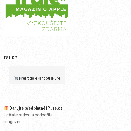
ESHOP
Přejít do e-shopu iPure
Darujte předplatné iPure.cz
Uděláte radost a podpoříte
magazín.