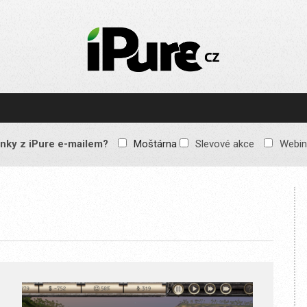
IPURE.CZ
Prémiový Apple e-
magazín, který vychází
každý týden. Žádné
reklamy, žádné
spekulace, jen čistý
obsah pro všechny
nky z iPure e-mailem?
Moštárna
Slevové akce
Webin
Apple fandy. Recenze,
komentáře a praktické
návody, jak začlenit
Apple zařízení do
každodenního života.