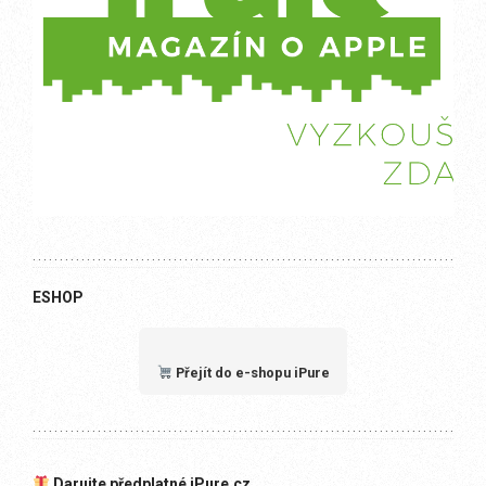
ESHOP
Přejít do e-shopu iPure
Darujte předplatné iPure.cz