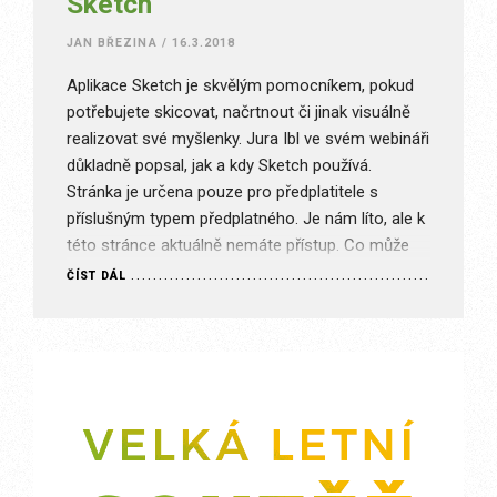
Sketch
JAN BŘEZINA
/
16.3.2018
Aplikace Sketch je skvělým pomocníkem, pokud
potřebujete skicovat, načrtnout či jinak visuálně
realizovat své myšlenky. Jura Ibl ve svém webináři
důkladně popsal, jak a kdy Sketch používá.
Stránka je určena pouze pro předplatitele s
příslušným typem předplatného. Je nám líto, ale k
této stránce aktuálně nemáte přístup. Co může
být špatně? Nejste přihlášen(a) Máte předplatné,…
ČÍST DÁL