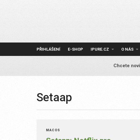
Skip
to
content
PŘIHLÁŠENÍ
E-SHOP
IPURE.CZ
O NÁS
Chcete novi
Setaap
MACOS