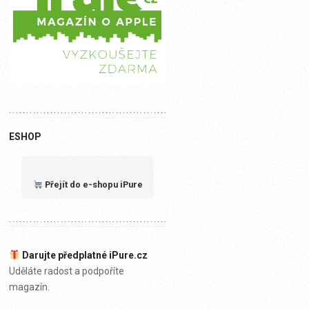
ESHOP
Přejít do e-shopu iPure
Darujte předplatné iPure.cz
Uděláte radost a podpoříte
magazín.