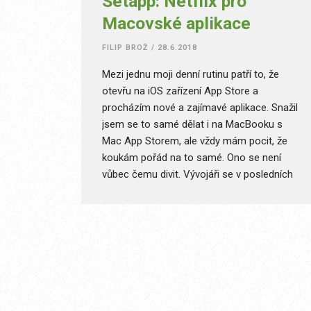
Setapp: Netflix pro
Macovské aplikace
FILIP BROŽ
/
28.6.2018
Mezi jednu moji denní rutinu patří to, že
otevřu na iOS zařízení App Store a
procházím nové a zajímavé aplikace. Snažil
jsem se to samé dělat i na MacBooku s
Mac App Storem, ale vždy mám pocit, že
koukám pořád na to samé. Ono se není
vůbec čemu divit. Vývojáři se v posledních
letech zaměřují primárně na iOS a nějaké
novinky okolo Macu přijdou možná až na
podzim společně s macOS Mojave. Souvisí
s tím také projekt s kódovým označením
Marzipan, který na Mac přenese aplikace z
iOS a možná Mac konečně nakopne.