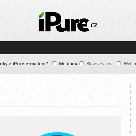
IPURE.CZ
Prémiový Apple e-
magazín, který vychází
každý týden. Žádné
reklamy, žádné
spekulace, jen čistý
obsah pro všechny
nky z iPure e-mailem?
Moštárna
Slevové akce
Webin
Apple fandy. Recenze,
komentáře a praktické
návody, jak začlenit
Apple zařízení do
každodenního života.