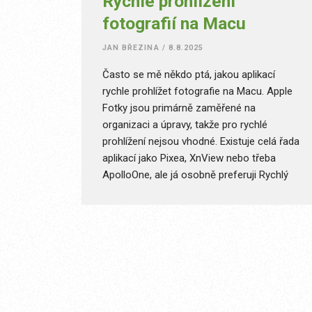
Rychlé prohlížení
fotografií na Macu
JAN BŘEZINA
/
8.8.2025
Často se mě někdo ptá, jakou aplikací
rychle prohlížet fotografie na Macu. Apple
Fotky jsou primárně zaměřené na
organizaci a úpravy, takže pro rychlé
prohlížení nejsou vhodné. Existuje celá řada
aplikací jako Pixea, XnView nebo třeba
ApolloOne, ale já osobně preferuji Rychlý
náhled, což je přímo funkce operačního
systému, respektive Finderu.