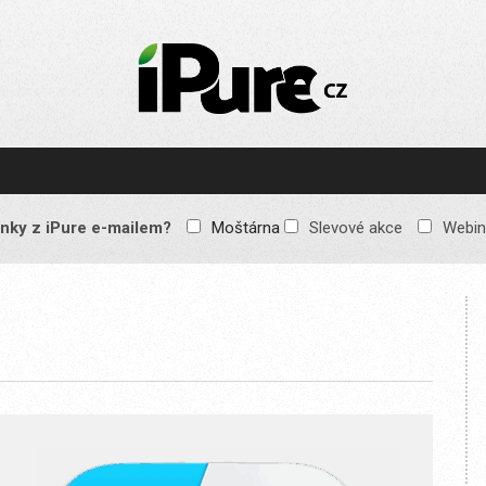
IPURE.CZ
Prémiový Apple e-
magazín, který vychází
každý týden. Žádné
reklamy, žádné
spekulace, jen čistý
obsah pro všechny
nky z iPure e-mailem?
Moštárna
Slevové akce
Webin
Apple fandy. Recenze,
komentáře a praktické
návody, jak začlenit
Apple zařízení do
každodenního života.