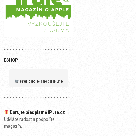
ESHOP
Přejít do e-shopu iPure
Darujte předplatné iPure.cz
Uděláte radost a podpoříte
magazín.