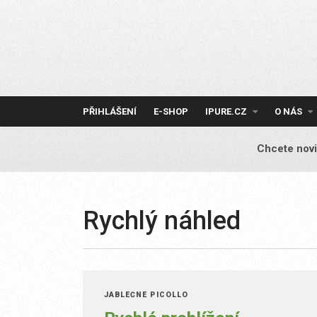
Skip
to
content
PŘIHLÁŠENÍ
E-SHOP
IPURE.CZ
O NÁS
Chcete novi
Rychlý náhled
JABLEČNÉ PICOLLO