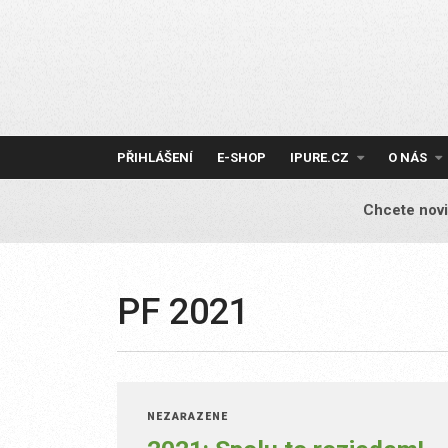
Skip
to
content
PŘIHLÁŠENÍ
E-SHOP
IPURE.CZ
O NÁS
Chcete novi
PF 2021
NEZAŘAZENÉ