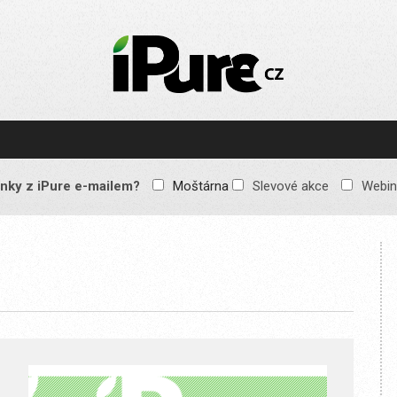
IPURE.CZ
Prémiový Apple e-
magazín, který vychází
každý týden. Žádné
reklamy, žádné
spekulace, jen čistý
obsah pro všechny
nky z iPure e-mailem?
Moštárna
Slevové akce
Webin
Apple fandy. Recenze,
komentáře a praktické
návody, jak začlenit
Apple zařízení do
každodenního života.