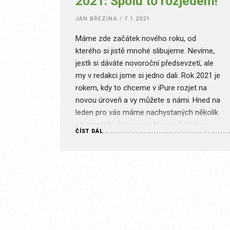
2021: Spolu to rozjedem!
JAN BŘEZINA
/
7.1.2021
Máme zde začátek nového roku, od
kterého si jistě mnohé slibujeme. Nevíme,
jestli si dáváte novoroční předsevzetí, ale
my v redakci jsme si jedno dali. Rok 2021 je
rokem, kdy to chceme v iPure rozjet na
novou úroveň a vy můžete s námi. Hned na
leden pro vás máme nachystaných několik
příjemných překvapení: Novoroční sleva…
ČÍST DÁL