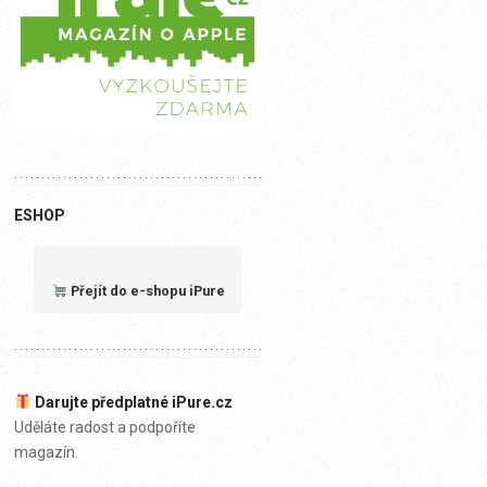
ESHOP
Přejít do e-shopu iPure
Darujte předplatné iPure.cz
Uděláte radost a podpoříte
magazín.