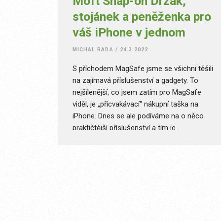
Moft Snap-on Držák,
stojánek a peněženka pro
váš iPhone v jednom
MICHAL RADA
/
24.3.2022
S příchodem MagSafe jsme se všichni těšili
na zajímavá příslušenství a gadgety. To
nejšílenější, co jsem zatím pro MagSafe
viděl, je „přicvakávací“ nákupní taška na
iPhone. Dnes se ale podíváme na o něco
praktičtější příslušenství a tím je
trojkombinace držáčku, stolního stojánku a
magnetické peněženky. A hned zkraje
musím přiznat, že mě tenhle kousek
opravdu nadchnul a používám ho denně.