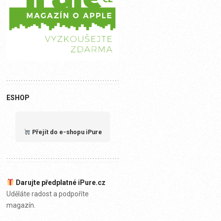
ESHOP
Přejít do e-shopu iPure
Darujte předplatné iPure.cz
Uděláte radost a podpoříte
magazín.