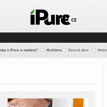
IPURE.CZ
Prémiový Apple e-
magazín, který vychází
každý týden. Žádné
reklamy, žádné
spekulace, jen čistý
obsah pro všechny
nky z iPure e-mailem?
Moštárna
Slevové akce
Webin
Apple fandy. Recenze,
komentáře a praktické
návody, jak začlenit
Apple zařízení do
každodenního života.