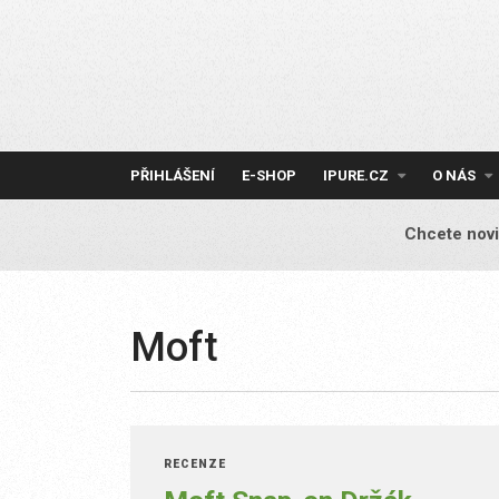
Skip
to
content
PŘIHLÁŠENÍ
E-SHOP
IPURE.CZ
O NÁS
Chcete novi
Moft
RECENZE